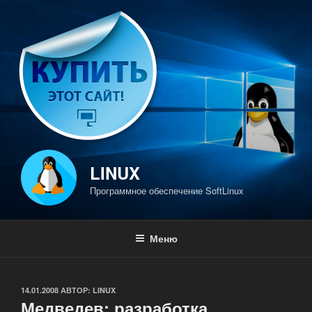
Перейти
к
содержимому
LINUX
Программное обеспечение SoftLinux
Меню
ОПУБЛИКОВАНО
14.01.2008
АВТОР:
LINUX
Медведев: разработка