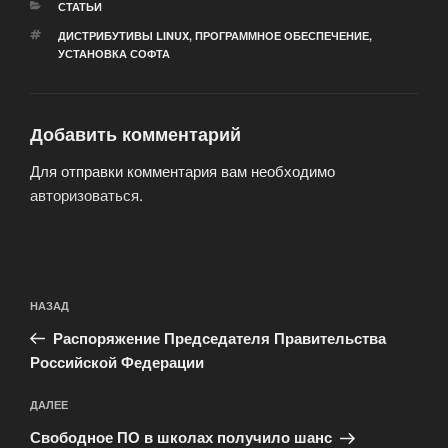
РУБРИКИ
СТАТЬИ
МЕТКИ
ДИСТРИБУТИВЫ LINUX
,
ПРОГРАММНОЕ ОБЕСПЕЧЕНИЕ
,
УСТАНОВКА СОФТА
Добавить комментарий
Для отправки комментария вам необходимо
авторизоваться
.
Навигация
Предыдущая
НАЗАД
по
запись:
записям
Распоряжение Председателя Правительства
Российской Федерации
Следующая
ДАЛЕЕ
запись
Свободное ПО в школах получило шанс