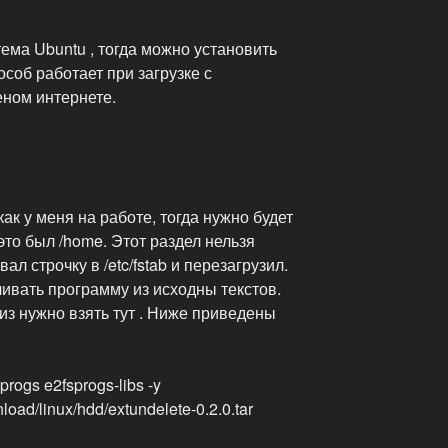
ема Ubuntu , тогда можно установить
соб работает при загрузке с
еном интернете.
как у меня на работе, тогда нужно будет
это был /home. Этот раздел нельзя
л строчку в /etc/fstab и перезагрузил.
ивать программу из исходны текстов.
з нужно взять тут . Ниже приведены
progs e2fsprogs-libs -y
load/linux/hdd/extundelete-0.2.0.tar