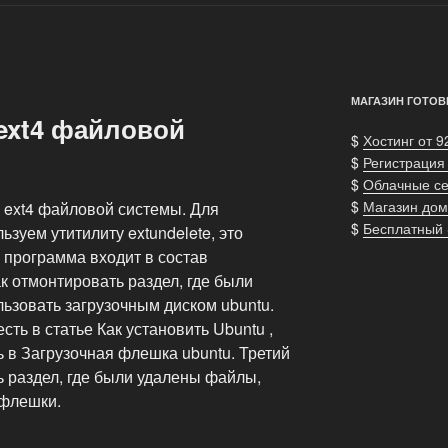
МАГАЗИН ГОТОВ
ext4 файловой
$
Хостинг от 9
$
Регистрация
$
Облачные с
$
Магазин дом
 ext4 файловой системы. Для
$
Бесплатный
зуем утитилиту extundelete, это
 программа входит в состав
к отмонтировать раздел, где были
ьзовать загрузочным диском ubuntu.
сть в статье Как установить Ubuntu ,
 в Загрузочная флешка ubuntu. Третий
ь раздел, где были удалены файлы,
 флешки.