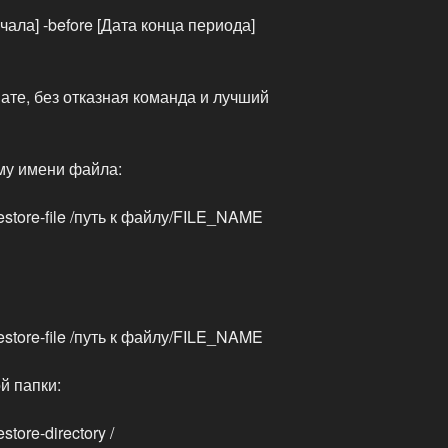
ачала] -before [Дата конца периода]
те, без отказная команда и лучший
му имени файла:
estore-file /путь к файлу/FILE_NAME
estore-file /путь к файлу/FILE_NAME
й папки:
tore-directory /