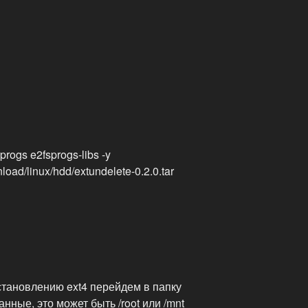
progs e2fsprogs-libs -y
load/linux/hdd/extundelete-0.2.0.tar
сстановлению ext4 перейдем в папку
нные, это может быть /root или /mnt