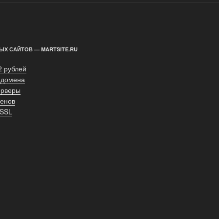
ЫХ САЙТОВ — MARTSITE.RU
2 рублей
 домена
ерверы
енов
 SSL