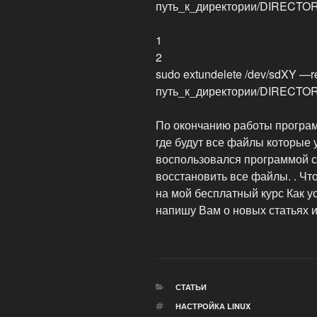
путь_к_директории/DIRECTO
1
2
sudo extundelete /dev/sdXY —res
путь_к_директории/DIRECTO
По окончанию работы програ
где будут все файлы которые 
воспользовался программой сп
восстановить все файлы. . Чт
на мой бесплатный курс Как ус
напишу Вам о новых статьях и
РУБРИКИ
СТАТЬИ
МЕТКИ
НАСТРОЙКА LINUX