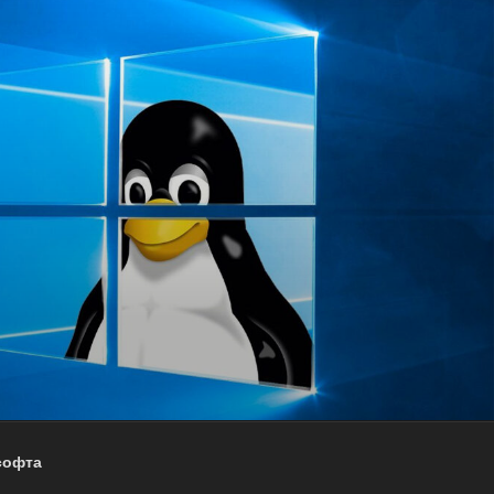
софта