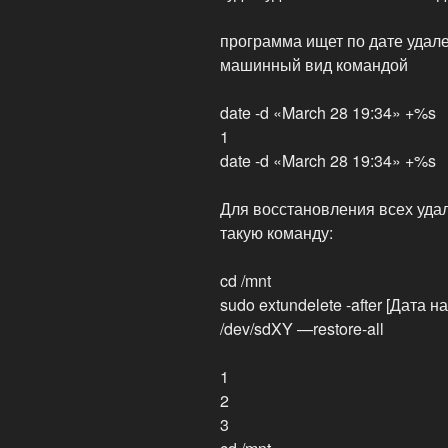
программа ищет по дате удале
машинный вид командой
date -d «March 28 19:34» +%s
1
date -d «March 28 19:34» +%s
Для восстановления всех уда
такую команду:
cd /mnt
sudo extundelete -after [Дата н
/dev/sdXY —restore-all
1
2
3