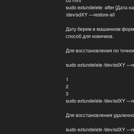
cd /mnt
sudo extundelete -after [Дата н
/dev/sdXY —restore-all
Дату берем в машинном форма
способ для новичков.
Для восстановления по точно
sudo extundelete /dev/sdXY —r
1
2
3
sudo extundelete /dev/sdXY —r
Для восстановления удаленно
sudo extundelete /dev/sdXY —res