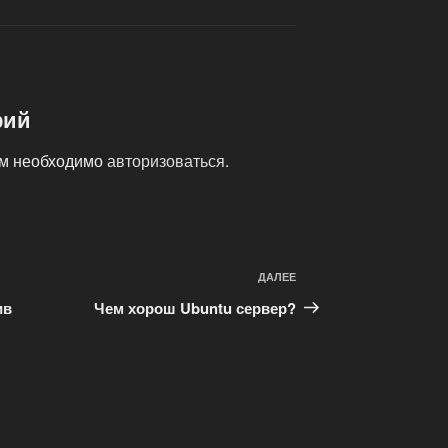
рий
ам необходимо
авторизоваться
.
ДАЛЕЕ
Следующая
запись
ив
Чем хорош Ubuntu сервер?