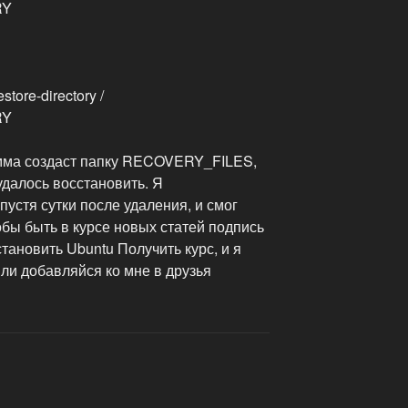
RY
tore-directory /
RY
мма создаст папку RECOVERY_FILES,
удалось восстановить. Я
устя сутки после удаления, и смог
обы быть в курсе новых статей подпись
тановить Ubuntu Получить курс, и я
ли добавляйся ко мне в друзья