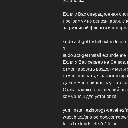
Установка
Если у Вас операционная сист
программу из репозитария, спо
загрузочной флешки и настро
sudo apt-get install extundelete
1
sudo apt-get install extundelete
Если У Вас сервер на Centos, 
отмонтировать раздел у меня 
отмонтировать, я закоментирова
Далее мне пришлось устанавл
Скачать можно последний рели
комманды для установки:
yum install e2fsprogs-devel e2fs
wget http://gnutoolbox.com/down
tar -xf extundelete-0.2.0.tar