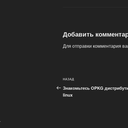
Добавить коммента
Для отправки комментария в
Навигация
Предыдущая
НАЗАД
по
запись:
Знакомьтесь OPKG дистрибут
записям
linux
.