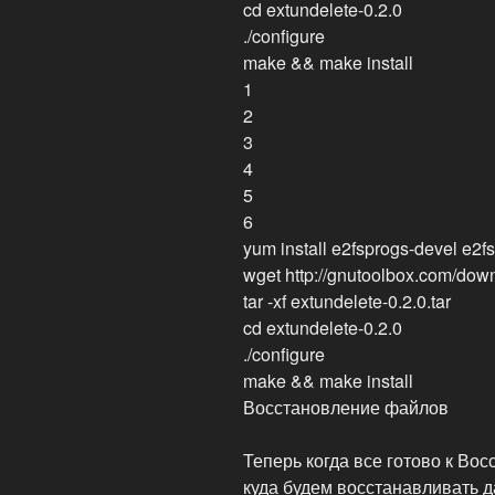
cd extundelete-0.2.0
./configure
make && make install
1
2
3
4
5
6
yum install e2fsprogs-devel e2fs
wget http://gnutoolbox.com/down
tar -xf extundelete-0.2.0.tar
cd extundelete-0.2.0
./configure
make && make install
Восстановление файлов
Теперь когда все готово к Во
куда будем восстанавливать да