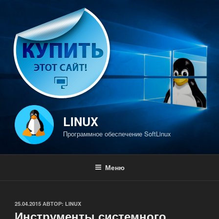
Перейти
к
содержимому
LINUX
Программное обеспечение SoftLinux
Меню
ОПУБЛИКОВАНО
25.04.2015
АВТОР:
LINUX
Инструменты системного