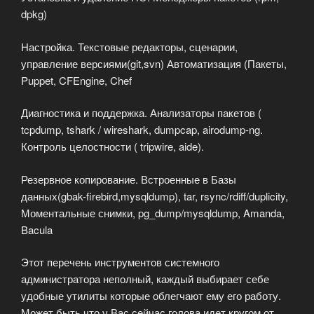
dpkg)
Настройка. Текстовые редакторы, cценарии,
управление версиями(git,svn) Автоматизация (Пакеты,
Puppet, CFEngine, Chef
Диагностика и поддержка. Анализаторы пакетов (
tcpdump, tshark / wireshark, dumpcap, airodump-ng.
Контроль целостности ( tripwire, aide).
Резервное копирование. Встроенные в Базы
данных(gbak-firebird,mysqldump), tar, rsync/rdiff/duplicity,
Моментальные снимки, pg_dump/mysqldump, Amanda,
Bacula
Этот перечень инструментов системного
администратора неполный, каждый выбирает себе
удобные утилиты которые облегчают ему его работу.
Может быть что у Вас сейчас голова идет кругом от