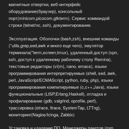
магнитные отвертки, веб-интерфейс
оборудование(браузер), консольный
порт(minicom,picocom,gtkterm). Сервис коммандой
строки (telnet/nc, ssh), документирование.
Эксплуатация. Оболочки (bash,zsh), внешние команды
(*utils,grep,sed,awk и много еще чего), эмулятор
терминала(*term,screen,tmux), удаленный доступ (vpn,
ssh, доступ к удаленному рабочему столу Remina),
текстовые редакторы (vi(m), nano, emacs), языки
программирования интерпретируемые (shell, sed, awk,
perl, JavaScript/ECMAScript, python, ruby, php), языки
программирования компилируемые (c,c++,Java), языки
функциональные (LISP,Erlang,Haskell), отладка и
профилирование (gdb, valgrind, oprofile, perf),
трассировка (strace, ltrace, SystemTap, LTTng),
мониторинг(Nagios/Icinga, Zabbix)
Установка и удаление ПО. Менеджеры пакетов (rpm,