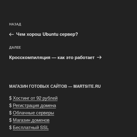
Навигация
Предыдущая
НАЗАД
по
запись:
записям
Чем хорош Ubuntu сервер?
Следующая
ДАЛЕЕ
запись
Кросскомпиляция — как это работает
МАГАЗИН ГОТОВЫХ САЙТОВ — MARTSITE.RU
$
Хостинг от 92 рублей
$
Регистрация домена
$
Облачные серверы
$
Магазин доменов
$
Бесплатный SSL