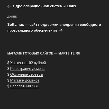
по
запись:
записям
Ядро операционной системы Linux
Следующая
ДАЛЕЕ
запись
SoftLinux — сайт поддержки внедрения свободного
программного обеспечения
МАГАЗИН ГОТОВЫХ САЙТОВ — MARTSITE.RU
$
Хостинг от 92 рублей
$
Регистрация домена
$
Облачные серверы
$
Магазин доменов
$
Бесплатный SSL