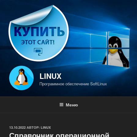
Перейти
к
содержимому
LINUX
Программное обеспечение SoftLinux
Меню
ОПУБЛИКОВАНО
13.10.2022
АВТОР:
LINUX
Справочник операционной